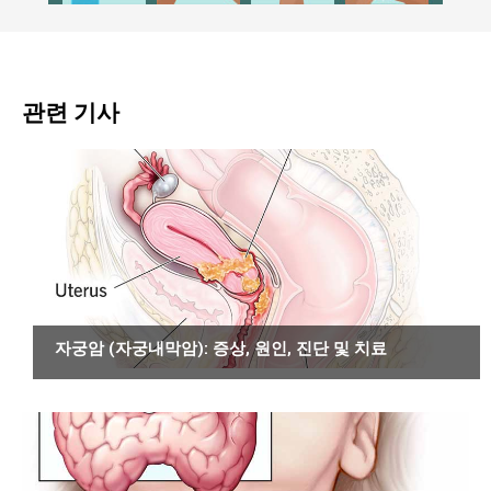
관련 기사
암
자궁암 (자궁내막암): 증상, 원인, 진단 및 치료