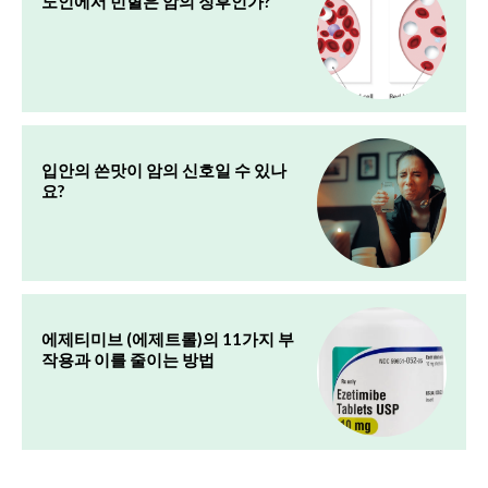
노인에서 빈혈은 암의 징후인가?
입안의 쓴맛이 암의 신호일 수 있나
요?
에제티미브 (에제트롤)의 11가지 부
작용과 이를 줄이는 방법