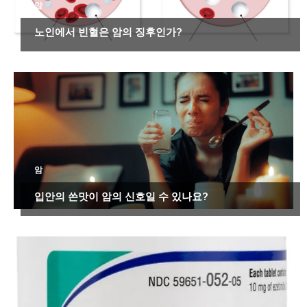
암
노인에서 빈혈은 암의 징후인가?
암
입안의 쓴맛이 암의 신호일 수 있나요?