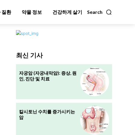
 질환
약물 정보
건강하게 살기
Search
최신 기사
자궁암 (자궁내막암): 증상, 원
인, 진단 및 치료
칼시토닌 수치를 증가시키는
암