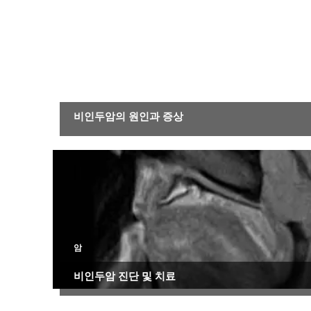
암
비인두암의 원인과 증상
암
비인두암 진단 및 치료