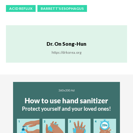
ACID REFLUX
BARRETT’S ESOPHAGUS
Dr. On Song-Hun
https://drkorea.org