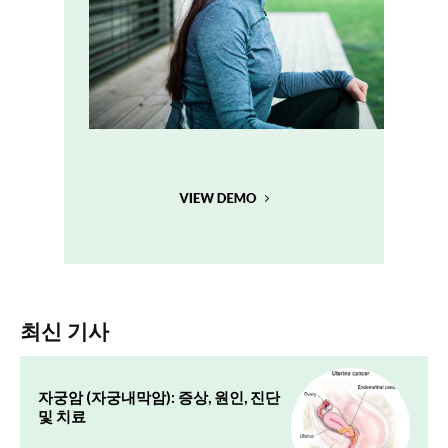
최신 기사
자궁암 (자궁내막암): 증상, 원인, 진단
및 치료