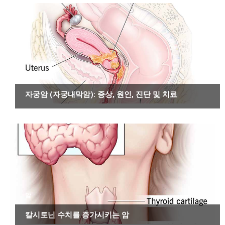
암
자궁암 (자궁내막암): 증상, 원인, 진단 및 치료
암
칼시토닌 수치를 증가시키는 암