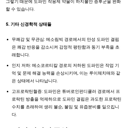
그렇기 때문에 도파민 작용제 약물이 하지불안 증후군을 완화
할 수 있습니다.
5. 기타
신경학적
상태들
무쾌감 및 무관심: 메소림빅 경로에서의 만성 도파민 결핍
은 쾌감 반응을 감소시켜 감정적 평탄함과 동기 부족을 초
래합니다.
인지 저하: 메소코르티칼 경로의 저하된 도파민은 작업 기
억 및 문제 해결 능력을 손상시키며, 이는 루이체치매와 같
은 상태에서 나타납니다.
고프로락틴혈증: 도파민은 튜버로인펀디큘러 경로에서 프
로락틴 방출을 억제하므로 도파민 결핍은 과도한 프로락틴
수치를 초래하여 생리 불순, 불임 및 유즙분비를 일으킵니
다.