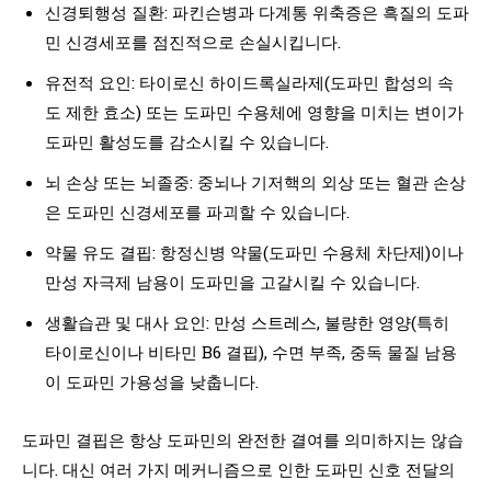
신경퇴행성 질환: 파킨슨병과 다계통 위축증은 흑질의 도파
민 신경세포를 점진적으로 손실시킵니다.
유전적 요인: 타이로신 하이드록실라제(도파민 합성의 속
도 제한 효소) 또는 도파민 수용체에 영향을 미치는 변이가
도파민 활성도를 감소시킬 수 있습니다.
뇌 손상 또는 뇌졸중: 중뇌나 기저핵의 외상 또는 혈관 손상
은 도파민 신경세포를 파괴할 수 있습니다.
약물 유도 결핍: 항정신병 약물(도파민 수용체 차단제)이나
만성 자극제 남용이 도파민을 고갈시킬 수 있습니다.
생활습관 및 대사 요인: 만성 스트레스, 불량한 영양(특히
타이로신이나 비타민 B6 결핍), 수면 부족, 중독 물질 남용
이 도파민 가용성을 낮춥니다.
도파민 결핍은 항상 도파민의 완전한 결여를 의미하지는 않습
니다. 대신 여러 가지 메커니즘으로 인한 도파민 신호 전달의