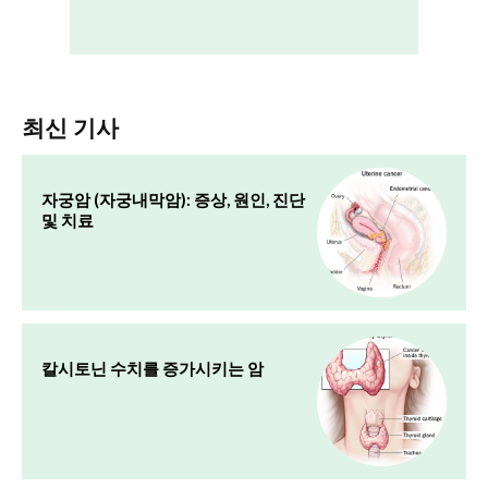
최신 기사
자궁암 (자궁내막암): 증상, 원인, 진단
및 치료
칼시토닌 수치를 증가시키는 암