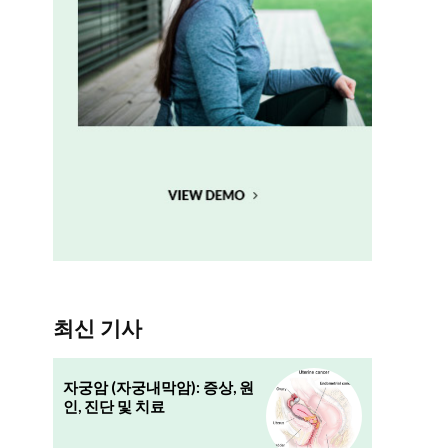
은
최신 기사
자궁암 (자궁내막암): 증상, 원
인, 진단 및 치료