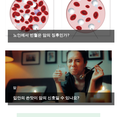
암
노인에서 빈혈은 암의 징후인가?
암
입안의 쓴맛이 암의 신호일 수 있나요?