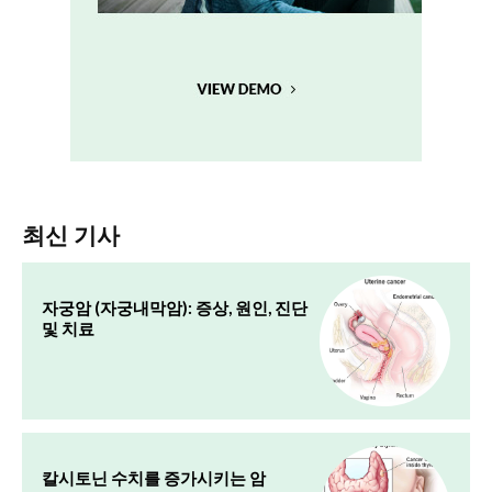
최신 기사
자궁암 (자궁내막암): 증상, 원인, 진단
및 치료
칼시토닌 수치를 증가시키는 암