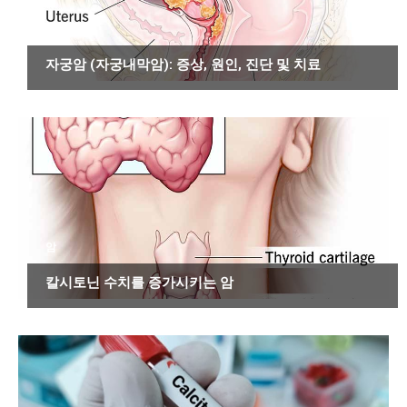
암
자궁암 (자궁내막암): 증상, 원인, 진단 및 치료
암
칼시토닌 수치를 증가시키는 암