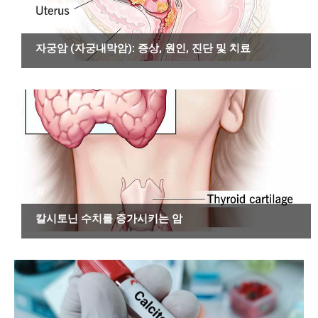
암
자궁암 (자궁내막암): 증상, 원인, 진단 및 치료
암
칼시토닌 수치를 증가시키는 암