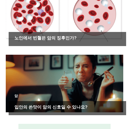
암
노인에서 빈혈은 암의 징후인가?
암
입안의 쓴맛이 암의 신호일 수 있나요?