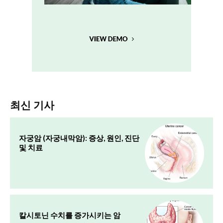
최신 기사
자궁암 (자궁내막암): 증상, 원인, 진단
및 치료
칼시토닌 수치를 증가시키는 암