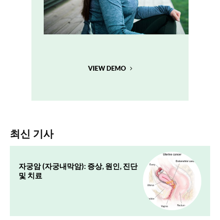
최신 기사
자궁암 (자궁내막암): 증상, 원인, 진단
및 치료