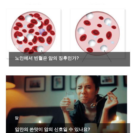
암
노인에서 빈혈은 암의 징후인가?
암
입안의 쓴맛이 암의 신호일 수 있나요?