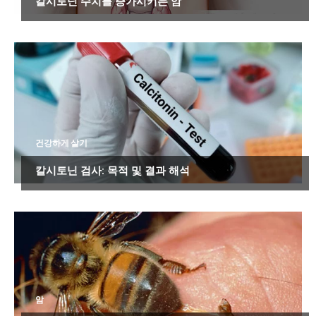
칼시토닌 수치를 증가시키는 암
건강하게 살기
칼시토닌 검사: 목적 및 결과 해석
암