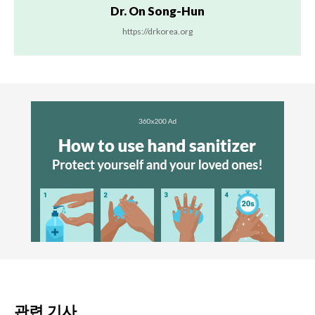
Dr. On Song-Hun
https://drkorea.org
관련 기사