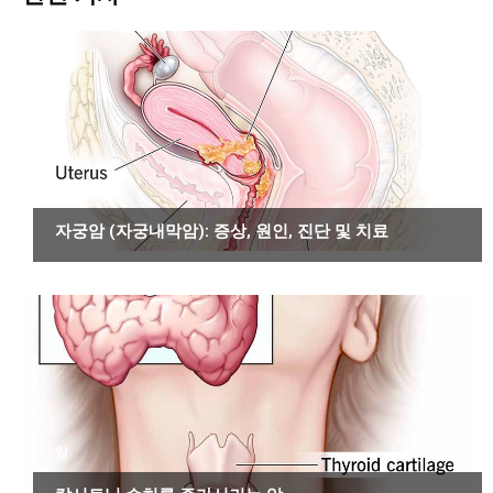
암
자궁암 (자궁내막암): 증상, 원인, 진단 및 치료
암