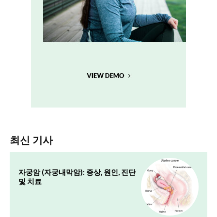
최신 기사
자궁암 (자궁내막암): 증상, 원인, 진단
및 치료