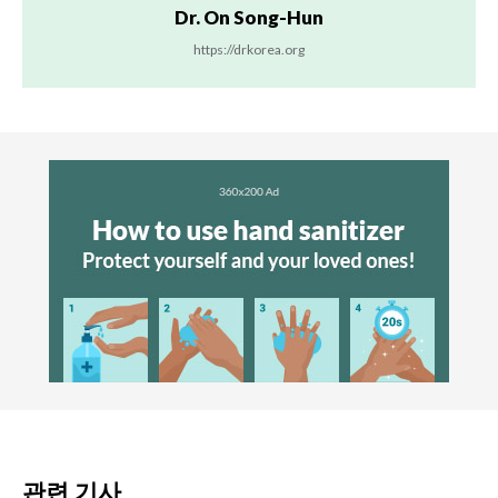
Dr. On Song-Hun
https://drkorea.org
관련 기사