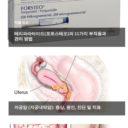
약물 정보
테리파라타이드(포르스테오)의 11가지 부작용과
관리 방법
암
자궁암 (자궁내막암): 증상, 원인, 진단 및 치료