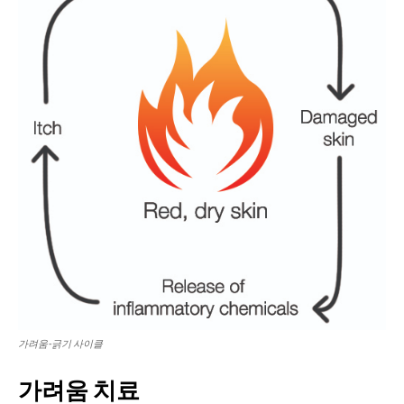
가려움-긁기 사이클
가려움 치료