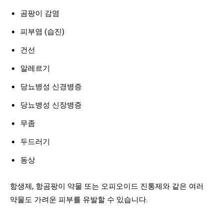
곰팡이 감염
피부염 (습진)
건선
알레르기
당뇨병성 신경병증
당뇨병성 신장병증
무좀
두드러기
동상
항생제, 항곰팡이 약물 또는 오피오이드 진통제와 같은 여러
약물도 가려운 피부를 유발할 수 있습니다.